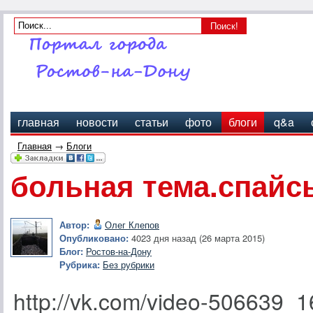
главная
новости
статьи
фото
блоги
q&a
Главная
→
Блоги
больная тема.спайсы
Автор:
Олег Клепов
Опубликовано:
4023 дня назад (26 марта 2015)
Блог:
Ростов-на-Дону
Рубрика:
Без рубрики
http://vk.com/video-506639_