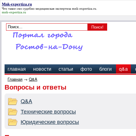
Mnk-expertiza.ru
Что такое смэ судебно медицинская экспертиза
mnk-expertiza.ru
.
mnk-expertiza.ru
главная
новости
статьи
фото
блоги
q&a
Главная
→
Q&A
Вопросы и ответы
Q&A
Технические вопросы
Юридические вопросы