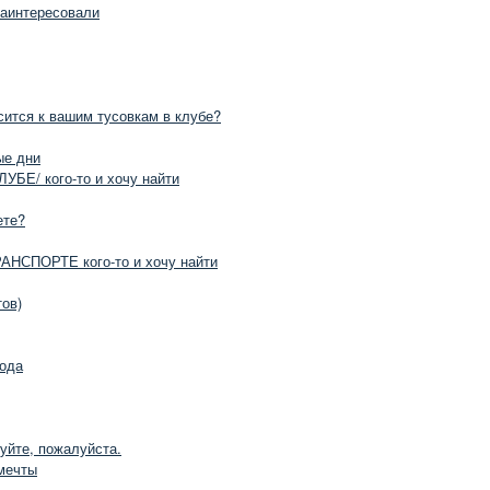
заинтересовали
сится к вашим тусовкам в клубе?
ые дни
БЕ/ кого-то и хочу найти
ете?
НСПОРТЕ кого-то и хочу найти
ов)
рода
уйте, пожалуйста.
мечты