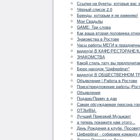
Ссылки на букеты, которые вас 
Чёрный список 2.0
Бренды, которым я не изменяю!
Мои Свадьбы
GAME: Три слова
Как ваша вторая половинка отно
Знакомства в Ростове
Часы работы МЕГИ в праздничн
видел(а) В КАФЕ/РЕСТОРАНЕ/КЛУ
ЗНАКОМСТВА
Кaкой стиль тату вы предпочита
Бюро находок "Циферблат"
видел(а) В ОБЩЕСТВЕННОМ ТРА
Объявления | Работа в Ростове
Поиск/предложение работы (Рост
Объявления
Подарю/Приму в дар
Самая обсуждаемая персона го
ОТЗЫВЫ.
Лучший Приезжий Музыкант
а теперь покажите нам этого...
День Рождения в клубе. Посовет
Циферблат - собираем команду 
Дороги Ростова-на-Дону