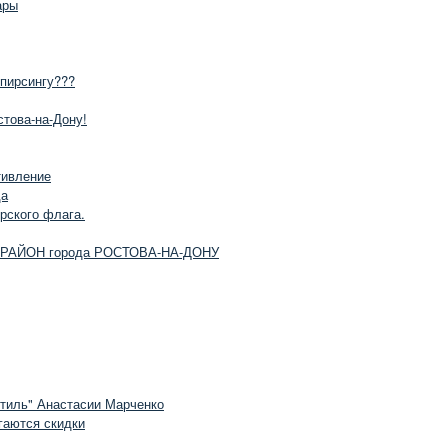
ары
 пирсингу???
това-на-Дону!
тивление
да
рского флага.
 РАЙОН города РОСТОВА-НА-ДОНУ
Стиль" Анастасии Марченко
гаются скидки