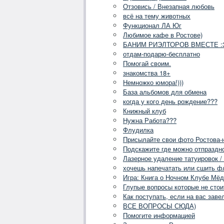
Отзовись / Внезапная любовь
всё на тему животных
Функционал ЛА Юг
Любимое кафе в Ростове)
БАНИМ РИЭЛТОРОВ ВМЕСТЕ :
отдам-подарю-бесплатно
Помогай своим.
знакомства 18+
Немножко юмора!)))
База альбомов для обмена
когда у кого день рождение???
Книжный клуб
Нужна Работа???
Флудилка
Присылайте свои фото Ростова-
Подскажите где можно отпраздн
Лазерное удаление татуировок / 
хочешь напечатать или сшить фл
Игра: Книга о Ночном Клубе Мёд
Глупые вопросы которые не стои
Как поступать, если на вас зав
ВСЕ ВОПРОСЫ СЮДА)
Помогите информацией