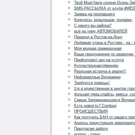
Твой Must-have сезона Осень-Зи
SMS-РАССЫЛКА от клуба #МЁD
Заявка на пропавшего
Конкурсы, розыгрыши, подарки.
С какого вы района?
всё на тему АВТОМОБИЛЕЙ
Переезд в Ростов-на-Дону
Любимая улица в Ростове - на - 
Моя модная примерочная
Ваши предложения по развитию
Прейскурант цен на услуги
Куплю/продам/обменяю
Реальная встреча в реале!!!
Неформатные Вечеринки
Требуется помощь!
2-я и единственная в центре гор
больная тема.спайсы, миксы, со
Самые Запоминающиеся Вечери
Есть новость? Сообщи
ПРОИСШЕСТВИЯ
Как получить БАН от нашего пр
Анонсы предстоящих мероприяти
Предлагаю работу
вопрос - ответ