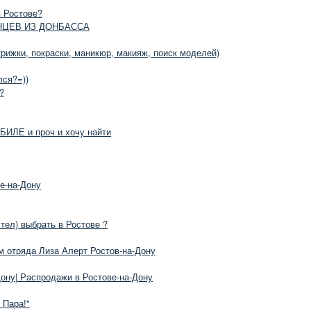
в Ростове?
НЦЕВ ИЗ ДОНБАССА
рижки, покраски, маникюр, макияж, поиск моделей)
лся?=))
?
ИЛЕ и проч и хочу найти
е-на-Дону
тел) выбрать в Ростове ?
м отряда Лиза Алерт Ростов-на-Дону
ону| Распродажи в Ростове-на-Дону
 Пара!"