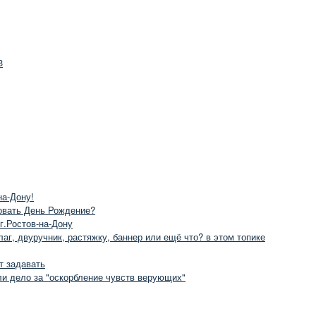
3
на-Дону!
овать День Рождение?
г.Ростов-на-Дону
аг, двуручник, растяжку, баннер или ещё что? в этом топике
т задавать
ели дело за "оскорбление чувств верующих"