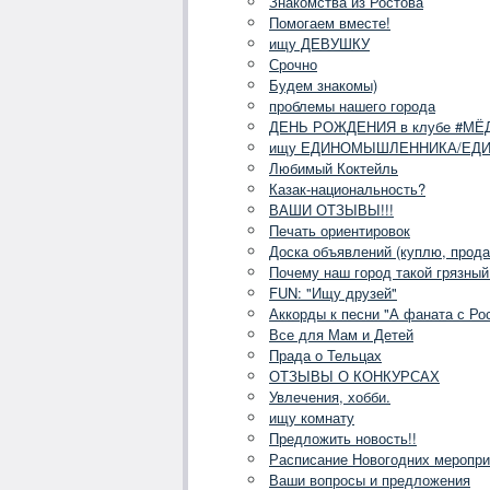
Знакомства из Ростова
Помогаем вместе!
ищу ДЕВУШКУ
Срочно
Будем знакомы)
проблемы нашего города
ДЕНЬ РОЖДЕНИЯ в клубе #МЁ
ищу ЕДИНОМЫШЛЕННИКА/ЕД
Любимый Коктейль
Казак-национальность?
ВАШИ ОТЗЫВЫ!!!
Печать ориентировок
Доска объявлений (куплю, прода
Почему наш город такой грязный
FUN: "Ищу друзей"
Аккорды к песни "А фаната с Ро
Все для Мам и Детей
Прада о Тельцах
ОТЗЫВЫ О КОНКУРСАХ
Увлечения, хобби.
ищу комнату
Предложить новость!!
Расписание Новогодних меропри
Ваши вопросы и предложения