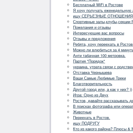
Бесплатный WiFi в Ростове
Я хочу получать еженедельную
ищу СЕРЬЕЗНЫЕ ОТНОШЕНИЯ
Спортивные залы,клубы,секции 
Пожелания и отзывы
Интересующие вас вопросы
Отзывы и предложения
Ребята, хочу переехать в Ростов
Можно ли влюбиться за 4 минут
Анти табачная 100 метровка.
Партия "Порядок"
украина. утрата связи с родств
Отставка Чернышева
Ваши Самые Любимые Треки
Благотворительность
Другой город или, а как у них? ))
Игра: Одно из Двух
Ростов, давайте рассказывать др
В поисках фотографа или опера
Животные
Переехать в Ростов.
ищу ПОДРУГУ
Кто из какого района? Плюсы &