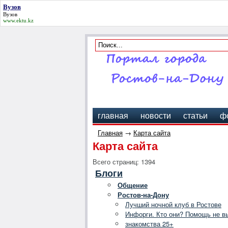
Вузов
Вузов
www.ektu.kz
главная
новости
статьи
ф
Главная
→
Карта сайта
Карта сайта
Всего страниц: 1394
Блоги
Общение
Ростов-на-Дону
Лучший ночной клуб в Ростове
Инфорги. Кто они? Помощь не в
знакомства 25+