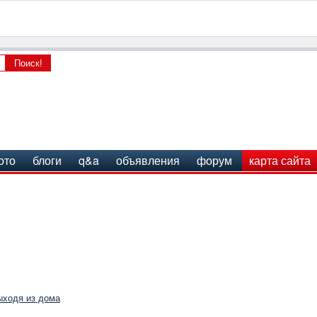
ото
блоги
q&a
объявления
форум
карта сайта
ыходя из дома