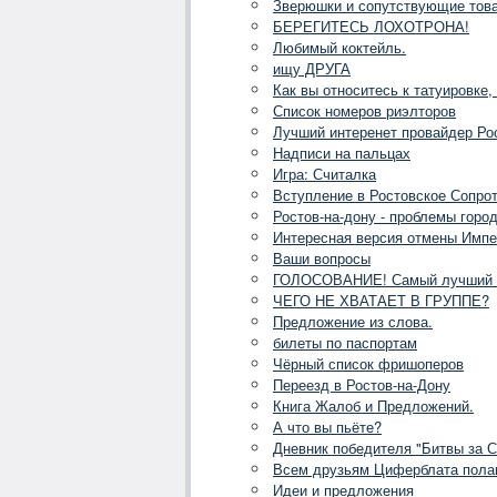
Зверюшки и сопутствующие тов
БЕРЕГИТЕСЬ ЛОХОТРОНА!
Любимый коктейль.
ищу ДРУГА
Как вы относитесь к татуировке,
Список номеров риэлторов
Лучший интеренет провайдер Рос
Надписи на пальцах
Игра: Считалка
Вступление в Ростовское Сопро
Ростов-на-дону - проблемы горо
Интересная версия отмены Импе
Ваши вопросы
ГОЛОСОВАНИЕ! Самый лучший
ЧЕГО НЕ ХВАТАЕТ В ГРУППЕ?
Предложение из слова.
билеты по паспортам
Чёрный список фришоперов
Переезд в Ростов-на-Дону
Книга Жалоб и Предложений.
А что вы пьёте?
Дневник победителя "Битвы за 
Всем друзьям Циферблата пола
Идеи и предложения