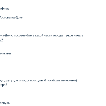
 афишу!
Ростова-на-Дону
-на-Дону. посоветуйте в какой части города лучше начать
ы?
енниками
уг другу где и когда проходят ближайшие вечеринки)
тора?
 Минусы