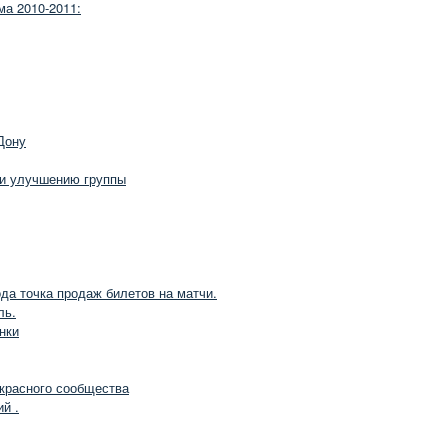
ма 2010-2011:
Дону
 и улучшению группы
ода точка продаж билетов на матчи.
ль.
нки
екрасного сообщества
й .