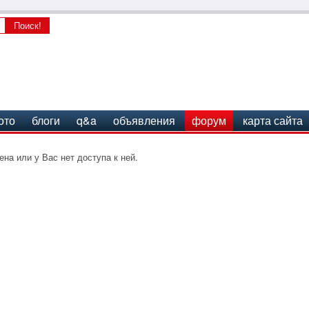
ото
блоги
q&a
объявления
форум
карта сайта
на или у Вас нет доступа к ней.