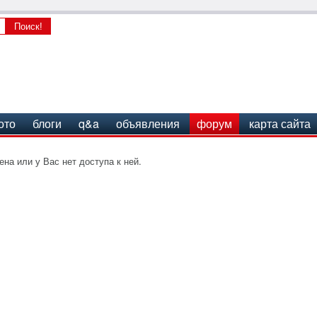
ото
блоги
q&a
объявления
форум
карта сайта
на или у Вас нет доступа к ней.