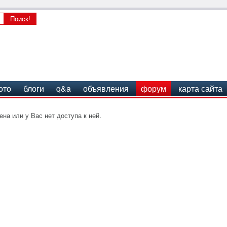
ото
блоги
q&a
объявления
форум
карта сайта
на или у Вас нет доступа к ней.